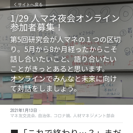
サイトへ戻る
1/29 人マネ夜会オンライン 
参加者募集！
第5回研究会が人マネの１つの区切
り。5月から8か月経ったからこそ
話し合いたいこと、語り合いたい
ことがきっとあると思います。
オンラインでみんなと未来に向け
て対話をしましょう。
2021年1月13日
·
マネ友交流会,
自治体,
コロナ禍,
人材マネジメント部会
■「これで終わり…？」まだ