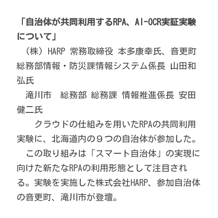
「自治体が共同利用するRPA、AI-OCR実証実験
について」
　(株) HARP 常務取締役 本多康幸氏、音更町 
総務部情報・防災課情報システム係長 山田和
弘氏
　滝川市　総務部 総務課 情報推進係長 安田
健二氏
　　クラウドの仕組みを用いたRPAの共同利用
実験に、北海道内の９つの自治体が参加した。
　この取り組みは「スマート自治体」の実現に
向けた新たなRPAの利用形態として注目され
る。実験を実施した株式会社HARP、参加自治体
の音更町、滝川市が登壇。