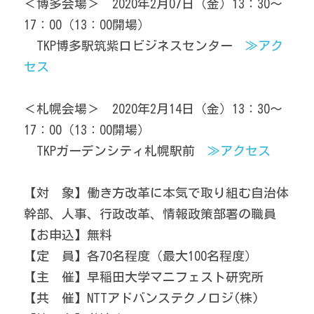
＜博多会場＞　2020年2月07日（金）13：30～
17：00（13：00開場）
　TKP博多駅筑紫口ビジネスセンター　
≫アク
セス
＜札幌会場＞　2020年2月14日（金）13：30～
17：00（13：00開場）
　TKPガーデンシティ札幌駅前　
≫アクセス
【対　象】働き方改革に本気で取り組む自治体
幹部、人事、行政改革、情報政策部署の職員
【お申込】無料
【定　員】各70名程度（最大100名程度）
【主　催】早稲田大学マニフェスト研究所
【共　催】NTTアドバンステクノロジ(株)