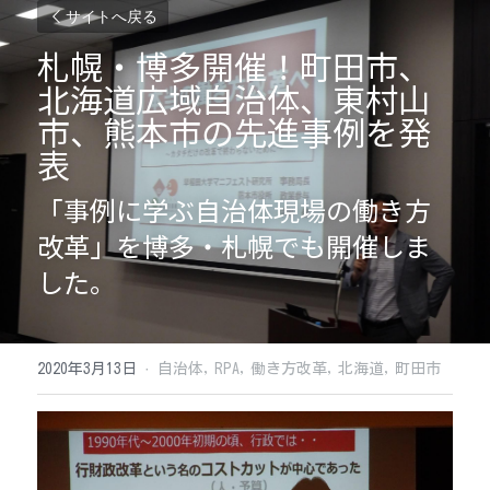
サイトへ戻る
札幌・博多開催！町田市、
北海道広域自治体、東村山
市、熊本市の先進事例を発
表
「事例に学ぶ自治体現場の働き方
改革」を博多・札幌でも開催しま
した。
2020年3月13日
·
自治体,
RPA,
働き方改革,
北海道,
町田市