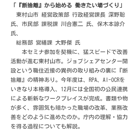
「『断捨離』から始める 働きたい場づくり」
　東村山市 経営政策部 行政経営課長 深野聡 
氏、市民部 課税課 川合憲二 氏、保木本諒介 
氏、
　総務部 営繕課 大野傑 氏
　　本セミナ参加を契機に、猛スピードで改善
活動が進む東村山市。ジョブシェアセンター開
設という職住近接の異例の取り組みの裏に『断
捨離』の精神あり。今年度は、RPA、AI-OCRを
いきなり本格導入、12月には全国初の公民連携
による斬新なワークプレイスが完成。書類や物
が多く、雰囲気も暗かった職場の改革、業務改
善をどのように進めたのか。庁内の理解・協力
を得る過程についても解説。