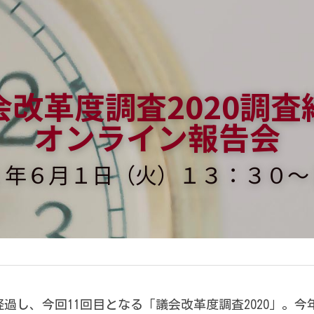
会改革度調査2020調査
オンライン報告会
１年６月１日（火）１３：３０〜
経過し、今回11回目となる「議会改革度調査2020」。