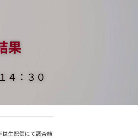
結果
１４：３０
今年は生配信にて調査結