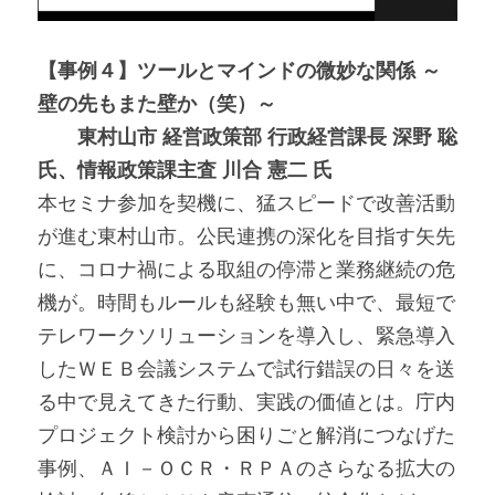
【事例４】ツールとマインドの微妙な関係 ～
壁の先もまた壁か（笑）～
　　東村山市 経営政策部 行政経営課長 深野 聡 
氏、情報政策課主査 川合 憲二 氏
本セミナ参加を契機に、猛スピードで改善活動
が進む東村山市。公民連携の深化を目指す矢先
に、コロナ禍による取組の停滞と業務継続の危
機が。時間もルールも経験も無い中で、最短で
テレワークソリューションを導入し、緊急導入
したＷＥＢ会議システムで試行錯誤の日々を送
る中で見えてきた行動、実践の価値とは。庁内
プロジェクト検討から困りごと解消につなげた
事例、ＡＩ－ＯＣＲ・ＲＰＡのさらなる拡大の