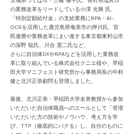
茨城県つくば市・三輪 修平氏、長野県塩尻市
の業務改革をリードしている小澤 光興 氏、
「特別定額給付金」の支給業務にRPA・AI-
OCRを活用した鹿児島県奄美市の押川氏、官
民連携や業務改革にまい進する東京都東村山市
の深野 聡氏、川合 憲二氏など。
さらに自治体DXやRPAなどを活用した業務改
革に取り組んでいる株式会社クニエ様や、早稲
田大学マニフェスト研究所から事務局長の中村
健と北川正恭顧問も登壇しました。
最後、北川正恭・早稲田大学名誉教授から参加
いただいた自治体職員へのエールとして「登壇
いただいた方の技術やノウハウ、考え方を学
び、TTP（徹底的にパクる）し、自分のものに