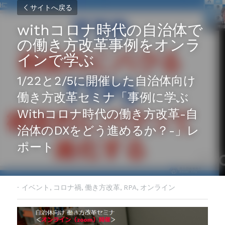
サイトへ戻る
withコロナ時代の自治体で
の働き方改革事例をオンラ
インで学ぶ
1/22と2/5に開催した自治体向け 
働き方改革セミナ「事例に学ぶ
Withコロナ時代の働き方改革-自
治体のDXをどう進めるか？-」レ
ポート
·
イベント,
コロナ禍,
働き方改革,
RPA,
オンライン