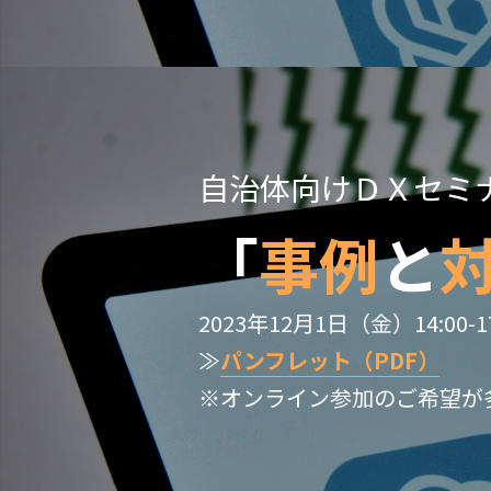
自治体向けＤＸセミ
「
事例
と
2023年12月1日（金）14:00-17
≫
パンフレット（PDF）
※オンライン参加のご希望が