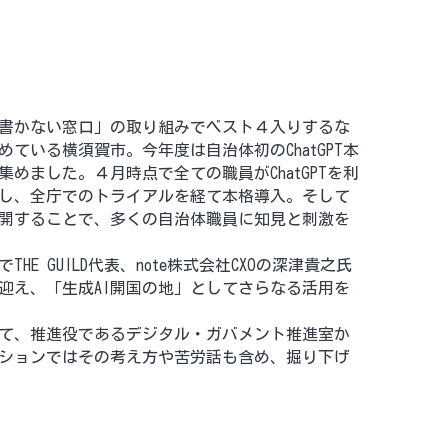
書かない窓口」の取り組みでベスト４入りするな
ている横須賀市。今年度は自治体初のChatGPT本
めました。４月時点で全ての職員がChatGPTを利
し、全庁でのトライアルを経て本格導入。そして
開することで、多くの自治体職員に知見と刺激を
E GUILD代表、note株式会社CXOの深津貴之氏
て迎え、「生成AI開国の地」としてさらなる活用を
て、推進役であるデジタル・ガバメント推進室か
ションではその考え方や苦労話も含め、掘り下げ