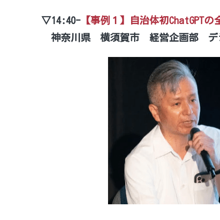
▽14:40-
【事例１】自治体初ChatGPT
　神奈川県　横須賀市　経営企画部　デ