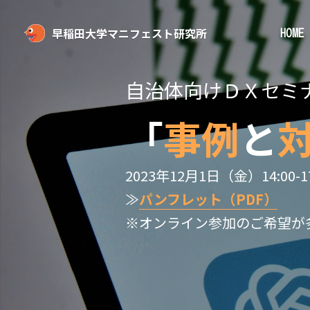
早稲田大学マニフェスト研究所
HOME
自治体向けＤＸセミ
「
事例
と
2023年12月1日（金）14:00-17
≫
パンフレット（PDF）
※オンライン参加のご希望が