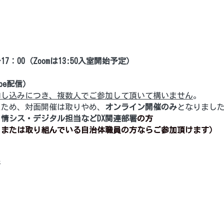
～17：00（Zoomは13:50入室開始予定）
ube配信）
申し込みにつき、複数人でご参加して頂いて構いません
。
たため、対面開催は取りやめ、
オンライン開催のみ
となりました
情シス・デジタル担当などDX関連部署
の方
、または取り組んでいる自治体職員の方ならご参加頂けます）
所