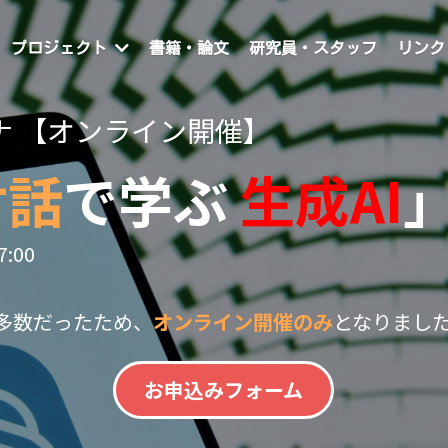
書籍・論文
研究員・スタッフ
リンク
プロジェクト
ナ 【オンライン開催】
対話
で学ぶ
生成AI
:00
多数だったため、
オンライン開催のみ
となりまし
お申込みフォーム