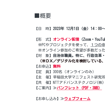
■概要
【日　時】
2023年 12月1日（金）14：00
【形　式】
オンライン配信
（Zoom・YouT
　※PCやプロジェクタを使って、
１つの
　※オンライン参加のご希望が多数だっ
【対　象】
自治体職員。特に、行政改革・
　（※ＤＸ／デジタル化を検討している
【お申込】
無料
【定　員】300名（オンラインのみ）
【主　催】早稲田大学マニフェスト研究
【共　催】NTTアドバンステクノロジ(株)
【ご案内】≫
パンフレット（PDF・3MB）
【お申し込み】≫
ウェブフォーム