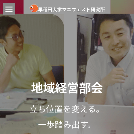
×
早稲田大学マニフェスト研究所
ブログカテゴリー
HOME
すべてのカテゴリ
プロジェクト
議会改革
書籍・論文
議会改革調査部会
選挙事務改革調査部会
研究員・スタッフ
シティズンシップ推進部会
リンク
地域経営部会
マニフェスト調査
ブログ
ジオパーク調査
お問合せ
立ち位置を変える。
地域経営部会
一歩踏み出す。
講師依頼等のお問い合わせ
自治体ファイナンス部会