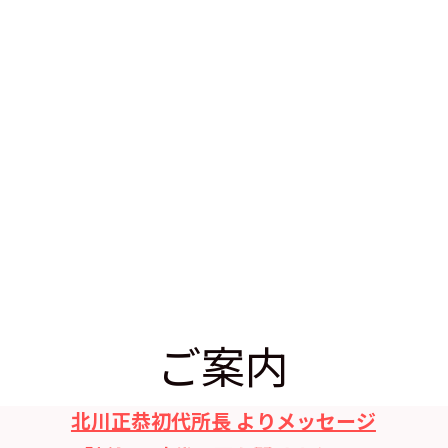
ご案内
北川正恭初代所長 よりメッセージ
「新しい時代の扉を開けよう！」
ご案内（PDF)